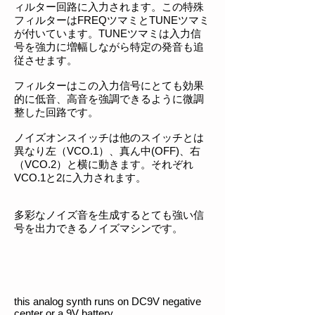
ィルター回路に入力されます。この特殊
フィルターはFREQツマミとTUNEツマミ
が付いています。TUNEツマミは入力信
号を強力に増幅しながら特定の発音も追
従させます。
フィルターはこの入力信号にとても効果
的に低音、高音を強調できるように微調
整した回路です。
ノイズオンスイッチは他のスイッチとは
異なり左（VCO.1）、真ん中(OFF)、右
（VCO.2）と横に動きます。それぞれ
VCO.1と2に入力されます。
多彩なノイズ音を生成するとても強い信
号を出力できるノイズマシンです。
this analog synth runs on DC9V negative
center or a 9V battery.