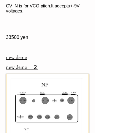
CV IN is for VCO pitch.It accepts+-9V
voltages.
33500 yen
new demo
new demo ２