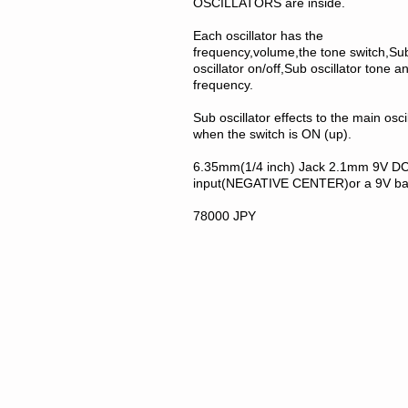
OSCILLATORS are inside.
Each oscillator has the
frequency,volume,the tone switch,Su
oscillator on/off,Sub oscillator tone 
frequency.
Sub oscillator effects to the main osci
when the switch is ON (up).
6.35mm(1/4 inch) Jack 2.1mm 9V D
input(NEGATIVE CENTER)or a 9V bat
78000 JPY