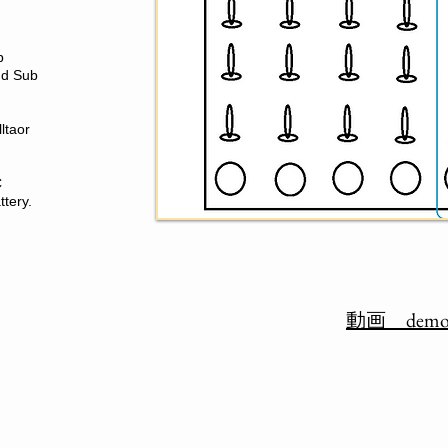
b
and Sub
lltaor
C
tery.
​動画 dem