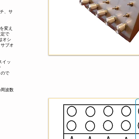
ッチ、サ
域を変え
設定で
チはオシ
るサブオ
。
スイッ
で
もので
の周波数