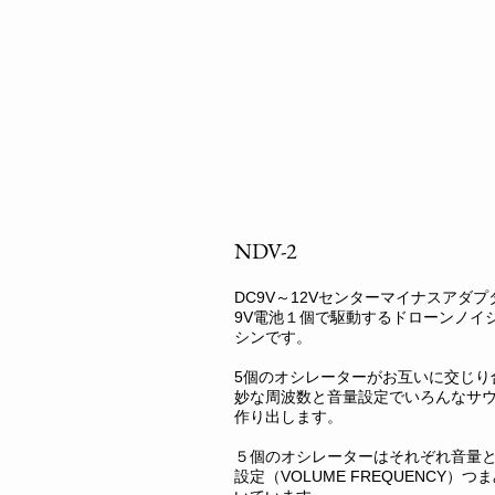
NDV-2
DC9V～12Vセンターマイナスアダプ
9V電池１個で駆動するドローンノイ
シンです。
5個のオシレーターがお互いに交じり
妙な周波数と音量設定でいろんなサ
作り出します。
５個のオシレーターはそれぞれ音量
設定（VOLUME FREQUENCY）つ