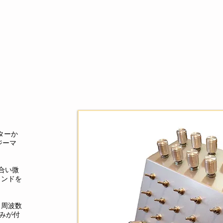
ターか
ジーマ
合い微
ウンドを
と周波数
まみが付