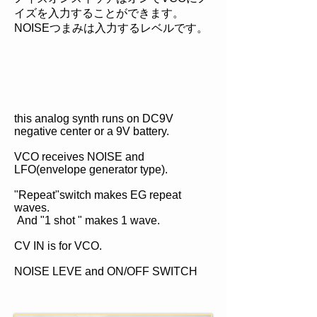
イズを入力することができます。
NOISEつまみは入力するレベルです。
this analog synth runs on DC9V
negative center or a 9V battery.
VCO receives NOISE and
LFO(envelope generator type).
"Repeat"switch makes EG repeat
waves.
And "1 shot " makes 1 wave.
CV IN is for VCO.
NOISE LEVE and ON/OFF SWITCH